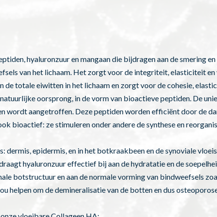
tiden, hyaluronzuur en mangaan die bijdragen aan de smering en
efsels van het lichaam. Het zorgt voor de integriteit, elasticiteit 
 totale eiwitten in het lichaam en zorgt voor de cohesie, elastici
 natuurlijke oorsprong, in de vorm van bioactieve peptiden. De uni
kbeen wordt aangetroffen. Deze peptiden worden efficiënt door de 
n ook bioactief: ze stimuleren onder andere de synthese en reorgan
: dermis, epidermis, en in het botkraakbeen en de synoviale vloeis
raagt hyaluronzuur effectief bij aan de hydratatie en de soepelhe
ale botstructuur en aan de normale vorming van bindweefsels zoal
zou helpen om de demineralisatie van de botten en dus osteoporos
is onze vloeibare Collageen HA: