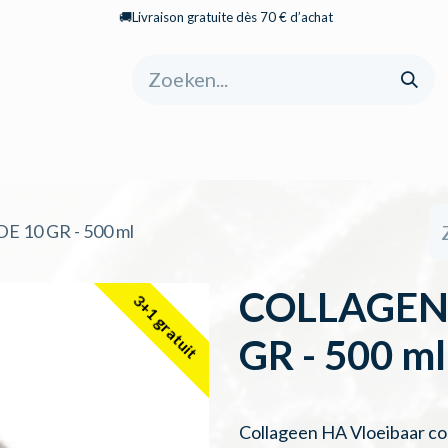
🚚Livraison gratuite dès 70 € d’achat
pagina
Shop
Over ons
Categorieën
 10 GR - 500 ml
COLLAGENE
3+1 gratuit
GR - 500 ml
Collageen HA Vloeibaar co