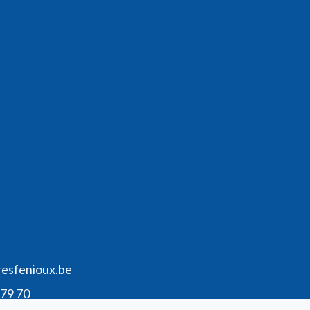
resfenioux.be
 79 70