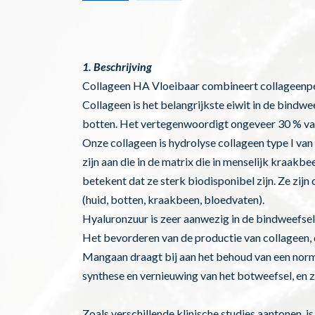
1. Beschrijving
Collageen HA Vloeibaar combineert collageenpep
Collageen is het belangrijkste eiwit in de bindwe
botten. Het vertegenwoordigt ongeveer 30 % van de
Onze collageen is hydrolyse collageen type I van
zijn aan die in de matrix die in menselijk kraa
betekent dat ze sterk biodisponibel zijn. Ze zij
(huid, botten, kraakbeen, bloedvaten).
Hyaluronzuur is zeer aanwezig in de bindweefsels
Het bevorderen van de productie van collageen, d
Mangaan draagt bij aan het behoud van een norm
synthese en vernieuwing van het botweefsel, en 
Zoals verschillende klinische studies aantonen, 