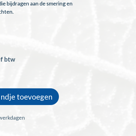
ie bijdragen aan de smering en
chten.
ef btw
ndje toevoegen
 werkdagen