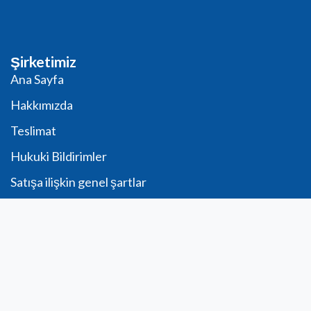
Şirketimiz
Ana Sayfa
Hakkımızda
Teslimat
Hukuki Bildirimler
Satışa ilişkin genel şartlar
PRO Hesap Talebi
Güvenli ödeme
Sipariş formu
Télécharger
Hesap