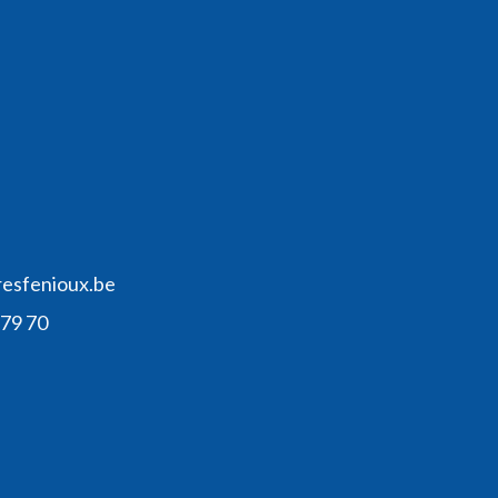
resfenioux.be
 79 70