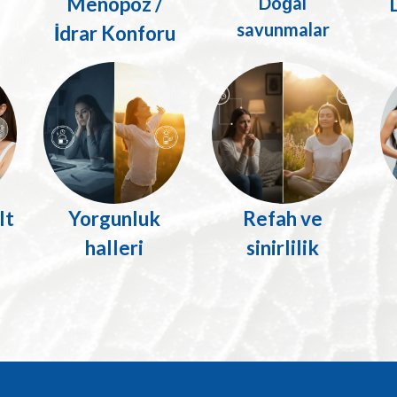
Menopoz /
Doğal
savunmalar
İdrar Konforu
lt
Yorgunluk
Refah ve
halleri
sinirlilik