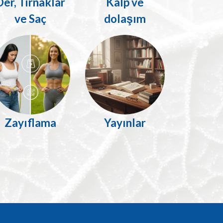
Der, Tırnaklar
Kalp ve
ve Saç
dolaşım
Zayıflama
Yayınlar