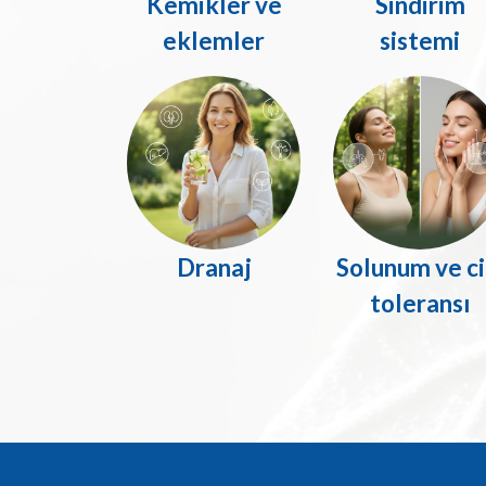
Kemikler ve
Sindirim
eklemler
sistemi
Dranaj
Solunum ve ci
toleransı