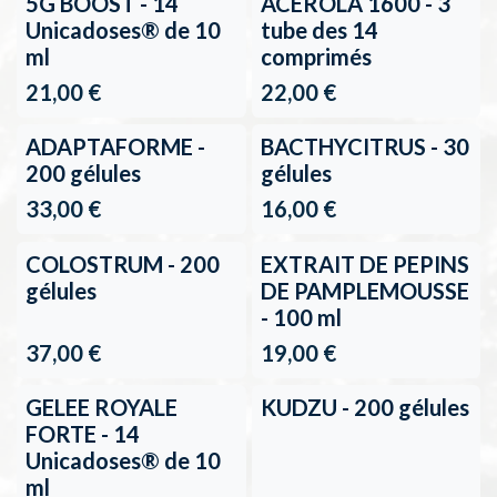
5G BOOST - 14
ACEROLA 1600 - 3
Unicadoses® de 10
tube des 14
ml
comprimés
21,00
€
22,00
€
ADAPTAFORME -
BACTHYCITRUS - 30
200 gélules
gélules
33,00
€
16,00
€
COLOSTRUM - 200
EXTRAIT DE PEPINS
gélules
DE PAMPLEMOUSSE
- 100 ml
37,00
€
19,00
€
Terug op voorraad
GELEE ROYALE
KUDZU - 200 gélules
FORTE - 14
Unicadoses® de 10
ml