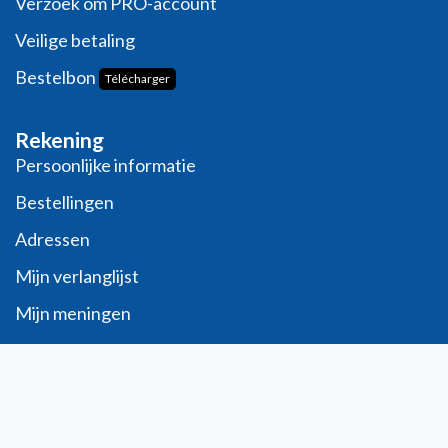
Verzoek om PRO-account
Veilige betaling
Bestelbon
Télécharger
Rekening
Persoonlijke informatie
Bestellingen
Adressen
Mijn verlanglijst
Mijn meningen
Contact
info@laboratoiresfenioux.be
32 (0)2 375 79 70