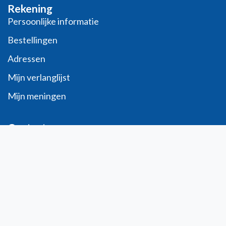
Rekening
Persoonlijke informatie
Bestellingen
Adressen
Mijn verlanglijst
Mijn meningen
Contact
info@laboratoiresfenioux.be
32 (0)2 375 79 70