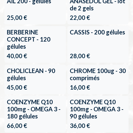
AIL 200 - gélules
ANASEDOL GEL - lot
de 2 gels
25,00
€
22,00
€
BERBERINE
CASSIS - 200 gélules
CONCEPT - 120
gélules
40,00
€
28,00
€
3+1 gratuit
CHOLICLEAN - 90
CHROME 100ug - 30
gélules
comprimés
45,00
€
16,00
€
COENZYME Q10
COENZYME Q10
100mg - OMEGA 3 -
100mg - OMEGA 3 -
180 gélules
90 gélules
66,00
€
36,00
€