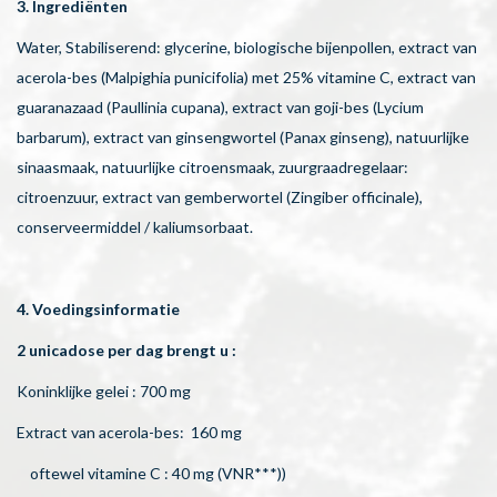
3. Ingrediënten
Water, Stabiliserend: glycerine, biologische bijenpollen, extract van
acerola-bes (Malpighia punicifolia) met 25% vitamine C, extract van
guaranazaad (Paullinia cupana), extract van goji-bes (Lycium
barbarum), extract van ginsengwortel (Panax ginseng), natuurlijke
sinaasmaak, natuurlijke citroensmaak, zuurgraadregelaar:
citroenzuur, extract van gemberwortel (Zingiber officinale),
conserveermiddel / kaliumsorbaat.
4. Voedingsinformatie
2 unicadose per dag brengt u :
Koninklijke gelei : 700 mg
Extract van acerola-bes: 160 mg
oftewel vitamine C : 40 mg (VNR***))