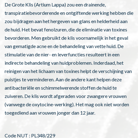
De Grote Klis (Artium Lappa) zou een drainende,
transpiratiebevorderende en ontgiftende werking hebben die
zou bijdragen aan het hergeven van glans en helderheid aan
de huid. Het bevat fenolzuren, die de eliminatie van toxines
bevorderen. Men gebruikt de klis voornamelijk in het geval
van gematigde acne en de behandeling van vette huid. De
stimulatie van de nier- en leverfuncties resulteert in een
indirecte behandeling van huidproblemen. Inderdaad, het
reinigen van het lichaam van toxines helpt de verschijning van
puistjes te verminderen. Aan de andere kant helpen deze
antibacteriële en schimmelwerende stoffen de huid te
zuiveren. De klis wordt afgeraden voor zwangere vrouwen
(vanwege de oxytocine-werking). Het mag ook niet worden
toegediend aan vrouwen jonger dan 12 jaar.
Code NUT : PL348/229