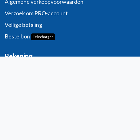
Algemene verkoopvoorwaarden
Verzoek om PRO-account
Veilige betaling
Bestelbon
Télécharger
Rekening
Persoonlijke informatie
Bestellingen
Adressen
Mijn verlanglijst
Mijn meningen
Contact
info@laboratoiresfenioux.be