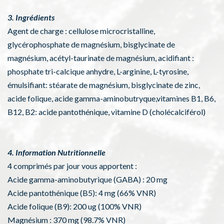
3. Ingrédients
Agent de charge : cellulose microcristalline,
glycérophosphate de magnésium, bisglycinate de
magnésium, acétyl-taurinate de magnésium, acidifiant :
phosphate tri-calcique anhydre, L-arginine, L-tyrosine,
émulsifiant: stéarate de magnésium, bisglycinate de zinc,
acide folique, acide gamma-aminobutryque,vitamines B1, B6,
B12, B2: acide pantothénique, vitamine D (cholécalciférol)
4. Information Nutritionnelle
4 comprimés par jour vous apportent :
Acide gamma-aminobutyrique (GABA) : 20 mg
Acide pantothénique (B5): 4 mg (66% VNR)
Acide folique (B9): 200 ug (100% VNR)
Magnésium : 370 mg (98.7% VNR)