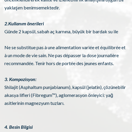
yaklaşım benimsemektedir.
2.Kullanım önerileri
Günde 2 kapsül, sabah aç karnına, büyük bir bardak su ile
Ne se substitue pas à une alimentation variée et équilibrée et
à un mode de vie sain. Ne pas dépasser la dose journalière
recommandée. Tenir hors de portée des jeunes enfants.
3. Kompozisyon:
Shilajit (Asphaltum punjabianum), kapsül (jelatin), çözünebilir
akasya lifleri (Fibregum™), aglomerasyon önleyici: yağ
asitlerinin magnezyum tuzları.
4. Besin Bilgisi