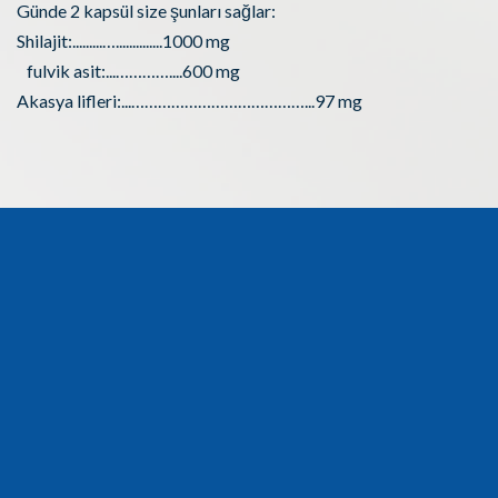
Günde 2 kapsül size şunları sağlar:
Shilajit:.........…..............1000 mg
fulvik asit:...…………....600 mg
Akasya lifleri:...…………………………………...97 mg