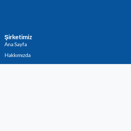
Şirketimiz
Ana Sayfa
Hakkımızda
Teslimat
Hukuki Bildirimler
Satışa ilişkin genel şartlar
PRO Hesap Talebi
Güvenli ödeme
Sipariş formu
Télécharger