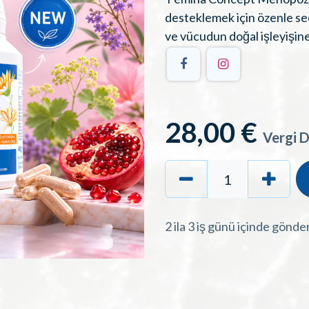
desteklemek için özenle seçil
ve vücudun doğal işleyişine
28,00
€
Vergi D
2 ila 3 iş günü içinde gönde