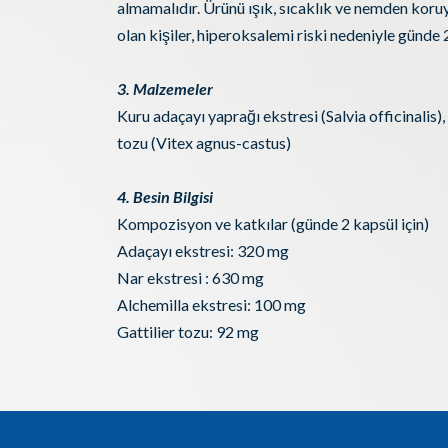
almamalıdır. Ürünü ışık, sıcaklık ve nemden koruy
olan kişiler, hiperoksalemi riski nedeniyle günd
3. Malzemeler
Kuru adaçayı yaprağı ekstresi (Salvia officinalis),
tozu (Vitex agnus-castus)
4. Besin Bilgisi
Kompozisyon ve katkılar (günde 2 kapsül için)
Adaçayı ekstresi: 320 mg
Nar ekstresi : 630 mg
Alchemilla ekstresi: 100 mg
Gattilier tozu: 92 mg