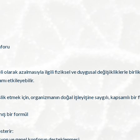
nforu
arak azalmasıyla ilgili fiziksel ve duygusal değişikliklerle birlikte
mı etkileyebilir.
 etmek için, organizmanın doğal işleyişine saygılı, kapsamlı bir 
ş bir formül
sterir:
syon ve genel konforun desteklenmesi