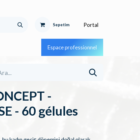
Portal
Sepetim
Espace professionnel
ONCEPT -
- 60 gélules
u kadın geçiş dönemini doğal olarak