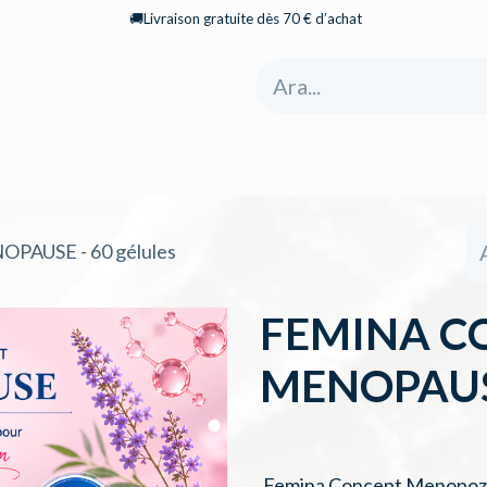
🚚Livraison gratuite dès 70 € d’achat
yfa
Mağaza
Hakkımızda
Kategoriler
AUSE - 60 gélules
FEMINA C
MENOPAUSE 
Femina Concept Menopoz, b