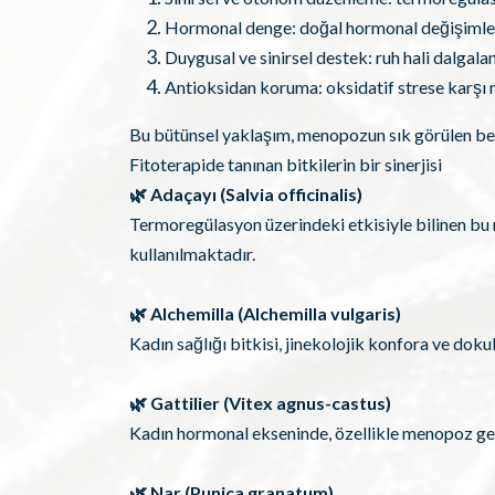
Hormonal denge: doğal hormonal değişimle
Duygusal ve sinirsel destek: ruh hali dalgal
Antioksidan koruma: oksidatif strese karşı
Bu bütünsel yaklaşım, menopozun sık görülen belir
Fitoterapide tanınan bitkilerin bir sinerjisi
🌿 Adaçayı (Salvia officinalis)
Termoregülasyon üzerindeki etkisiyle bilinen bu
kullanılmaktadır.
🌿 Alchemilla (Alchemilla vulgaris)
Kadın sağlığı bitkisi, jinekolojik konfora ve dok
🌿 Gattilier (Vitex agnus-castus)
Kadın hormonal ekseninde, özellikle menopoz geç
🌿 Nar (Punica granatum)