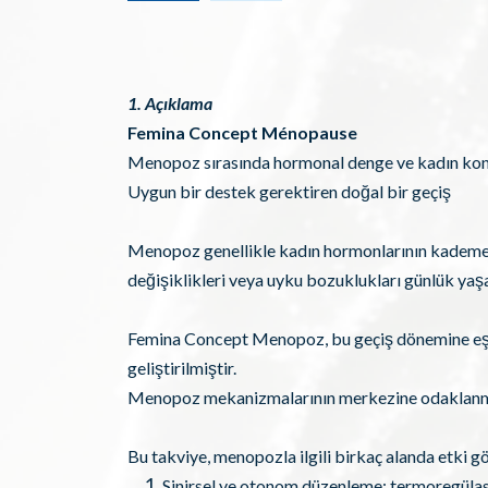
1. Açıklama
Femina Concept Ménopause
Menopoz sırasında hormonal denge ve kadın ko
Uygun bir destek gerektiren doğal bir geçiş
Menopoz genellikle kadın hormonlarının kademeli ol
değişiklikleri veya uyku bozuklukları günlük yaşa
Femina Concept Menopoz, bu geçiş dönemine eşlik
geliştirilmiştir.
Menopoz mekanizmalarının merkezine odaklanmı
Bu takviye, menopozla ilgili birkaç alanda etki gö
Sinirsel ve otonom düzenleme: termoregüla