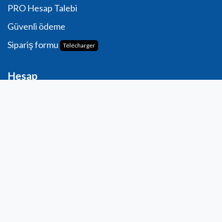
PRO Hesap Talebi
Güvenli ödeme
Sipariş formu
Télécharger
Hesap
Kişisel bilgiler
Komutlar
Adresler
Mbir dilek listesi
Görüşlerim
İletişim
info@laboratoiresfenioux.be