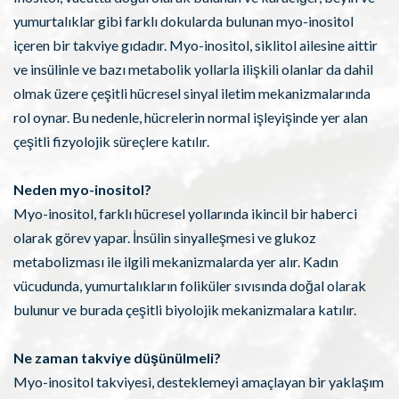
yumurtalıklar gibi farklı dokularda bulunan myo-inositol
içeren bir takviye gıdadır. Myo-inositol, siklitol ailesine aittir
ve insülinle ve bazı metabolik yollarla ilişkili olanlar da dahil
olmak üzere çeşitli hücresel sinyal iletim mekanizmalarında
rol oynar. Bu nedenle, hücrelerin normal işleyişinde yer alan
çeşitli fizyolojik süreçlere katılır.
Neden myo-inositol?
Myo-inositol, farklı hücresel yollarında ikincil bir haberci
olarak görev yapar. İnsülin sinyalleşmesi ve glukoz
metabolizması ile ilgili mekanizmalarda yer alır. Kadın
vücudunda, yumurtalıkların foliküler sıvısında doğal olarak
bulunur ve burada çeşitli biyolojik mekanizmalara katılır.
Ne zaman takviye düşünülmeli?
Myo-inositol takviyesi, desteklemeyi amaçlayan bir yaklaşım