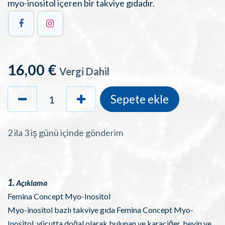
myo-inositol içeren bir takviye gıdadır.
16,00
€
Vergi Dahil
Sepete ekle
2 ila 3 iş günü içinde gönderim
1.
Açıklama
Femina Concept Myo-Inositol
Myo-inositol bazlı takviye gıda Femina Concept Myo-
Inositol, vücutta doğal olarak bulunan ve karaciğer, beyin ve