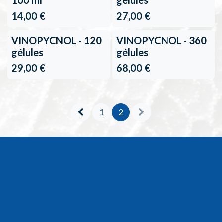
Retour en stock
100 ml
gélules
14,00
€
27,00
€
VINOPYCNOL - 120
VINOPYCNOL - 360
gélules
gélules
29,00
€
68,00
€
1
2