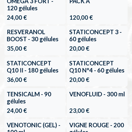
Retour en stock
OMEGA 3 FORT -
PACK A
120 gélules
24,00
€
120,00
€
RESVERANOL
STATICONCEPT 3 -
BOOST - 30 gélules
60 gélules
35,00
€
20,00
€
STATICONCEPT
STATICONCEPT
Q10 II - 180 gélules
Q10 N°4 - 60 gélules
36,00
€
20,00
€
TENSICALM - 90
VENOFLUID - 300 ml
gélules
24,00
€
23,00
€
VENOTONIC (GEL) -
VIGNE ROUGE - 200