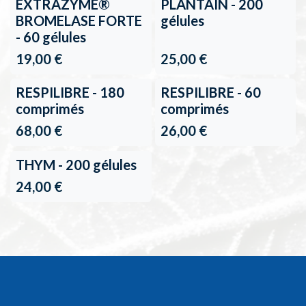
EXTRAZYME®
PLANTAIN - 200
BROMELASE FORTE
gélules
- 60 gélules
19,00
€
25,00
€
En rupture de stock
RESPILIBRE - 180
RESPILIBRE - 60
comprimés
comprimés
68,00
€
26,00
€
THYM - 200 gélules
24,00
€