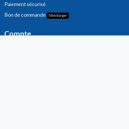
Paiement sécurisé
Bon de commande
Télécharger
Compte
Informations personnelles
Commande​s
Adresses
Ma liste de souhaits
Mes avis
Contact
info@laboratoiresfenioux.be
32 (0)2 375 79 70