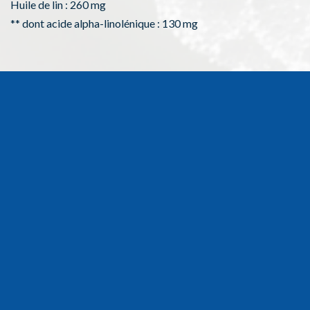
Huile de lin : 260 mg
** dont acide alpha-linolénique : 130 mg