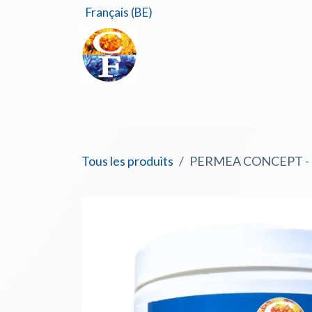
Se rendre au contenu
Français (BE)
Accu
Tous les produits
PERMEA CONCEPT - G