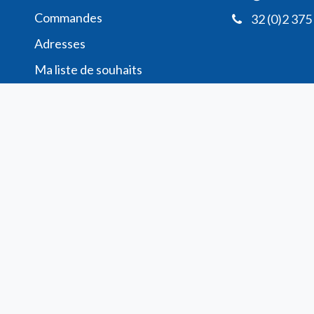
Commande​s
32 (0)2 375
Adresses
Ma liste de souhaits
Mes avis