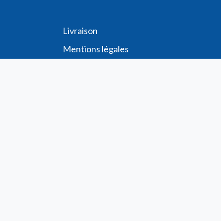
Livraison
Me
ntions légales
Conditions générales de vente
Demande de
Compte PRO
Paiement sécurisé
Bon de commande
Télécharger