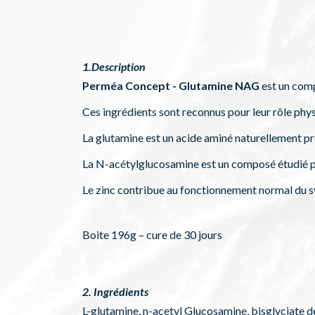
1.Description
Perméa Concept -
Glutamine NAG
est un comp
Ces ingrédients sont reconnus pour leur rôle phy
La glutamine est un acide aminé naturellement pr
La N-acétylglucosamine est un composé étudié pou
Le zinc contribue au fonctionnement normal du sys
Boite 196g – cure de 30 jours
2. Ingrédients
L-glutamine, n-acetyl Glucosamine, bisglyciate d