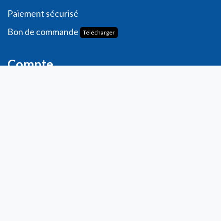
Paiement sécurisé
Bon de commande
Télécharger
Compte
Informations personnelles
Commande​s
Adresses
Ma liste de souhaits
Mes avis
Contact
info@laboratoiresfenioux.be
32 (0)2 375 79 70