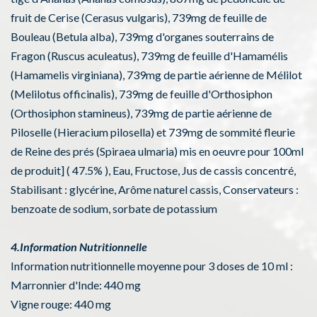
fruit de Cerise (Cerasus vulgaris), 739mg de feuille de
Bouleau (Betula alba), 739mg d'organes souterrains de
Fragon (Ruscus aculeatus), 739mg de feuille d'Hamamélis
(Hamamelis virginiana), 739mg de partie aérienne de Mélilot
(Melilotus officinalis), 739mg de feuille d'Orthosiphon
(Orthosiphon stamineus), 739mg de partie aérienne de
Piloselle (Hieracium pilosella) et 739mg de sommité fleurie
de Reine des prés (Spiraea ulmaria) mis en oeuvre pour 100ml
de produit] ( 47.5% ), Eau, Fructose, Jus de cassis concentré,
Stabilisant : glycérine, Arôme naturel cassis, Conservateurs :
benzoate de sodium, sorbate de potassium
4.Information Nutritionnelle
Information nutritionnelle moyenne pour 3 doses de 10 ml :
Marronnier d'Inde: 440 mg
Vigne rouge: 440 mg