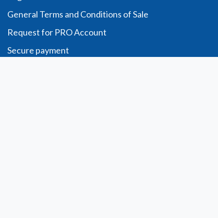
General Terms and Conditions of Sale
Request for PRO Account
Secure payment
Order form
Télécharger
Account
Personal information
Orders
Addresses
My wishlist
My opinions
Contact